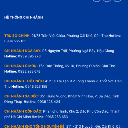
HỆ THỐNG CHI NHÁNH
TRỤ SỞ CHÍNH:
91/78 Trần Việt Châu, Phường Cái Khế, Cần Thơ
Hotline:
0936 565 165
CHI NHÁNH NGÃ BẢY:
05 Nguyễn Trãi, Phường Ngã Bảy, Hậu Giang
Hotline:
0939 395 278
CHI NHÁNH Ô MÔN:
Tôn Đức Thắng, KV 10, Phường Ô Môn, Cần Thơ
Hotline:
0932 988 678
CHI NHÁNH THỐT NỐT:
412 Lê Thị Tạo, KV Long Thạnh 2, Thốt Nốt, Cần
Thơ
Hotline:
0945 626 155
CHI NHÁNH SA ĐÉC:
351 Hùng Vuong, Khóm Vĩnh Hòa, P. Sa Đéc, Tỉnh
Đồng Tháp
Hotline:
0939 123 424
CHI NHÁNH CÔN ĐẢO:
Phan chu Trinh, Khu 2, Đặc Khu Côn Đảo, Thành
phố Hồ Chí Minh
Hotline:
0965 253 653
CHI NHÁNH KHO TỔNG NGUYỄN ĐỆ:
211 - 213 Nguyễn Đệ, Cái Khế, Cần