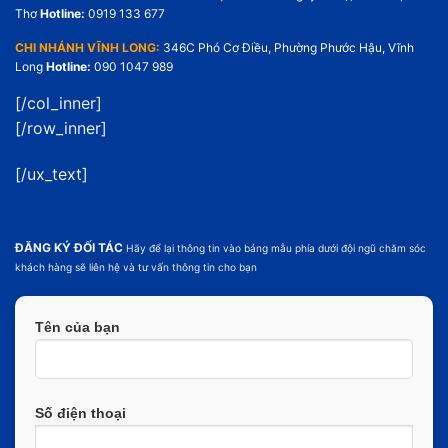
Thơ
Hotline:
0919 133 677
CHI NHÁNH VĨNH LONG:
346C Phó Cơ Điều, Phường Phước Hậu, Vĩnh
Long
Hotline:
090 1047 989
[/col_inner]
[/row_inner]
[/ux_text]
ĐĂNG KÝ ĐỐI TÁC
Hãy để lại thông tin vào bảng mẫu phía dưới đội ngũ chăm sóc
khách hàng sẽ liên hệ và tư vấn thông tin cho bạn
Tên của bạn
Số điện thoại