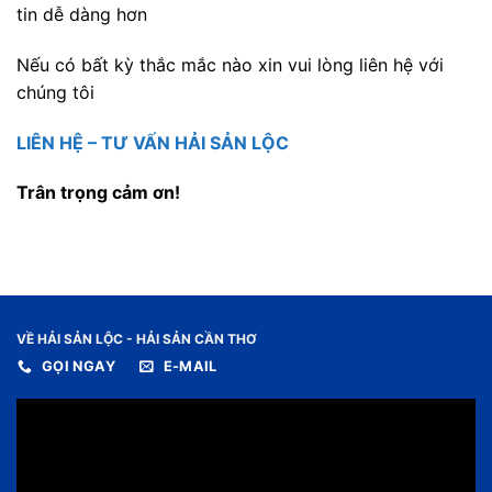
tin dễ dàng hơn
Nếu có bất kỳ thắc mắc nào xin vui lòng liên hệ với
chúng tôi
LIÊN HỆ – TƯ VẤN HẢI SẢN LỘC
Trân trọng cảm ơn!
VỀ HẢI SẢN LỘC - HẢI SẢN CẦN THƠ
GỌI NGAY
E-MAIL