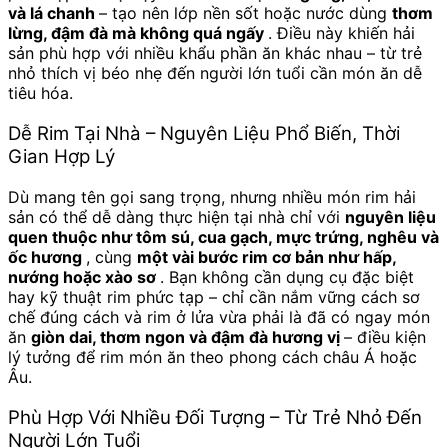
và lá chanh
– tạo nên lớp nền sốt hoặc nước dùng
thơm
lừng, đậm đà mà không quá ngấy
. Điều này khiến hải
sản phù hợp với nhiều khẩu phần ăn khác nhau – từ trẻ
nhỏ thích vị béo nhẹ đến người lớn tuổi cần món ăn dễ
tiêu hóa.
Dễ Rim Tại Nhà – Nguyên Liệu Phổ Biến, Thời
Gian Hợp Lý
Dù mang tên gọi sang trọng, nhưng nhiều món rim hải
sản có thể dễ dàng thực hiện tại nhà chỉ với
nguyên liệu
quen thuộc như tôm sú, cua gạch, mực trứng, nghêu và
ốc hương
, cùng
một vài bước rim cơ bản như hấp,
nướng hoặc xào sơ
. Bạn không cần dụng cụ đặc biệt
hay kỹ thuật rim phức tạp – chỉ cần nắm vững cách sơ
chế đúng cách và rim ở lửa vừa phải là đã có ngay món
ăn
giòn dai, thơm ngon và đậm đà hương vị
– điều kiện
lý tưởng để rim món ăn theo phong cách châu Á hoặc
Âu.
Phù Hợp Với Nhiều Đối Tượng – Từ Trẻ Nhỏ Đến
Người Lớn Tuổi