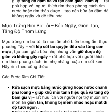
giúp
tăng độ đậm đà và tạo cảm giác “đẫm vị”
– rất
phù hợp với người thích rim theo phong cách rim
nước hoặc rim thảo dược – tạo nên bữa ăn đậm đà,
không ngấy và dễ tiêu hóa.
Mực Trứng Rim Bơ Tỏi – Béo Ngậy, Giòn Tan,
Tăng Độ Thơm Lừng
Mực trứng rim bơ tỏi là món ăn phổ biến trong ẩm thực
phương Tây – với
lớp sốt bơ quyện đều vào từng con
mực
, tạo cảm giác béo nhẹ nhưng vẫn
giữ được độ
giòn và không gây ngấy
– rất phù hợp với người thích
rim theo phong cách rim nhẹ nhàng hoặc rim sốt kem.
Hãy rim theo công thức:
Các Bước Rim Chi Tiết
Rửa sạch mực bằng nước gừng hoặc nước chanh
pha loãng – giúp khử mùi tanh hiệu quả và tăng độ
bám gia vị
– rất hữu ích với người nội trợ muốn rim
món ăn
giòn tan, không bị mềm nhão hoặc mất đi
độ tươi ngon
.