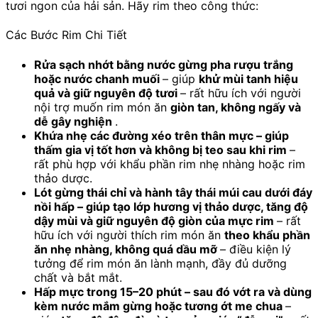
tươi ngon của hải sản. Hãy rim theo công thức:
Các Bước Rim Chi Tiết
Rửa sạch nhớt bằng nước gừng pha rượu trắng
hoặc nước chanh muối
– giúp
khử mùi tanh hiệu
quả và giữ nguyên độ tươi
– rất hữu ích với người
nội trợ muốn rim món ăn
giòn tan, không ngấy và
dễ gây nghiện
.
Khứa nhẹ các đường xéo trên thân mực – giúp
thấm gia vị tốt hơn và không bị teo sau khi rim
–
rất phù hợp với khẩu phần rim nhẹ nhàng hoặc rim
thảo dược.
Lót gừng thái chỉ và hành tây thái múi cau dưới đáy
nồi hấp – giúp tạo lớp hương vị thảo dược, tăng độ
dậy mùi và giữ nguyên độ giòn của mực rim
– rất
hữu ích với người thích rim món ăn
theo khẩu phần
ăn nhẹ nhàng, không quá dầu mỡ
– điều kiện lý
tưởng để rim món ăn lành mạnh, đầy đủ dưỡng
chất và bắt mắt.
Hấp mực trong 15–20 phút – sau đó vớt ra và dùng
kèm nước mắm gừng hoặc tương ớt me chua
–