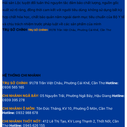
Hải sản Lộc tuyệt đối tuân thủ nguyên tắc đảm bảo chất lượng, nguồn gốc
xuất xứ rõ ràng, đồng thời cam kết với người tiêu dùng: không sử dụng bất kỳ
hợp chất hóa học, chất bảo quản nằm ngoài danh mục tiêu chuẩn của Bộ Y tế
và chịu trách nhiệm trước pháp luật về các sản phẩm của mình
TRỤ SỞ CHÍNH
TRỤ SỞ CHÍNH:
91/78 Trần Việt Châu, Phường Cái Khế, Cần Thơ
HỆ THỐNG CHI NHÁNH
TRỤ SỞ CHÍNH:
91/78 Trần Việt Châu, Phường Cái Khế, Cần Thơ
Hotline:
0936 565 165
CHI NHÁNH NGÃ BẢY:
05 Nguyễn Trãi, Phường Ngã Bảy, Hậu Giang
Hotline:
0939 395 278
CHI NHÁNH Ô MÔN:
Tôn Đức Thắng, KV 10, Phường Ô Môn, Cần Thơ
Hotline:
0932 988 678
CHI NHÁNH THỐT NỐT:
412 Lê Thị Tạo, KV Long Thạnh 2, Thốt Nốt, Cần
Thơ
Hotline:
0945 626 155