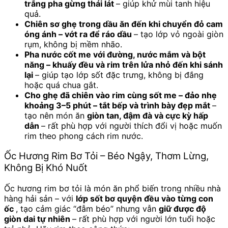
trắng pha gừng thái lát
– giúp khử mùi tanh hiệu
quả.
Chiên sơ ghẹ trong dầu ăn đến khi chuyển đỏ cam
óng ánh – vớt ra để ráo dầu
– tạo lớp vỏ ngoài giòn
rụm, không bị mềm nhão.
Pha nước cốt me với đường, nước mắm và bột
năng – khuấy đều và rim trên lửa nhỏ đến khi sánh
lại
– giúp tạo lớp sốt đặc trưng, không bị đắng
hoặc quá chua gắt.
Cho ghẹ đã chiên vào rim cùng sốt me – đảo nhẹ
khoảng 3–5 phút – tắt bếp và trình bày đẹp mắt
–
tạo nên món ăn
giòn tan, đậm đà và cực kỳ hấp
dẫn
– rất phù hợp với người thích đổi vị hoặc muốn
rim theo phong cách rim nước.
Ốc Hương Rim Bơ Tỏi – Béo Ngậy, Thơm Lừng,
Không Bị Khó Nuốt
Ốc hương rim bơ tỏi là món ăn phổ biến trong nhiều nhà
hàng hải sản – với
lớp sốt bơ quyện đều vào từng con
ốc
, tạo cảm giác “đẫm béo” nhưng vẫn
giữ được độ
giòn dai tự nhiên
– rất phù hợp với người lớn tuổi hoặc