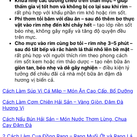
Khứa nhẹ các đường chéo trên thân mực – giúp
thấm gia vị tốt hơn và không bị co lại sau khi rim
–
rất phù hợp với khẩu phần rim khô hoặc rim sốt.
Phi thơm tỏi băm với dầu ăn – sau đó thêm bơ thực
vật vào rim nhẹ đến khi chảy hết
– tạo lớp nền sốt
béo nhẹ, không gây ngấy và tăng độ quyện đều
trên mực.
Cho mực vào rim cùng bơ tỏi – rim nhẹ 3–5 phút –
sau đó tắt bếp và rắc hành lá thái nhỏ lên bề mặt
–
rất phù hợp với người thích rim theo phong cách
rim sốt kem hoặc rim thảo dược – tạo nên bữa ăn
giòn tan, béo nhẹ và dễ gây nghiện
– điều kiện lý
tưởng để chiêu đãi cả nhà một bữa ăn đậm đà
hương vị biển cả.
Cách Làm Súp Vi Cá Mập – Món Ăn Cao Cấp, Bổ Dưỡng
Cách Làm Cơm Chiên Hải Sản – Vàng Giòn, Đậm Đà
Hương Vị
Cách Nấu Bún Hải Sản – Món Nước Thơm Lừng, Chua
Cay Đậm Đà
2 Cách Làm Cua Đồng Rang – Rang Muối Ớt và Rang Lá