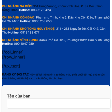
CHI NHÁNH SA ĐÉC:
351 Hùng Vuong, Khóm Vĩnh Hòa, P. Sa Đéc, Tỉnh
Đồng Tháp
Hotline:
0939 123 424
CHI NHÁNH CÔN ĐẢO:
Phan chu Trinh, Khu 2, Đặc Khu Côn Đảo, Thành phố
Hồ Chí Minh
Hotline:
0965 253 653
CHI NHÁNH KHO TỔNG NGUYỄN ĐỆ:
211 - 213 Nguyễn Đệ, Cái Khế, Cần
Thơ
Hotline:
0919 133 677
CHI NHÁNH VĨNH LONG:
346C Phó Cơ Điều, Phường Phước Hậu, Vĩnh Long
Hotline:
090 1047 989
[/col_inner]
[/row_inner]
[/ux_text]
ĐĂNG KÝ ĐỐI TÁC
Hãy để lại thông tin vào bảng mẫu phía dưới đội ngũ chăm sóc
khách hàng sẽ liên hệ và tư vấn thông tin cho bạn
Tên của bạn