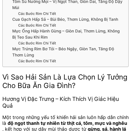
Tôm Sú Nướng Mọi – Vị Ngọt Than, Giòn Dai, Tăng Độ Dậy
Mùi
Các Bước Rim Chi Tiết
Cua Gạch Hấp Sả – Bùi Béo, Thơm Lừng, Không Bị Tanh
Các Bước Rim Chi Tiết
Mực Ống Hấp Hành Gừng – Giòn Dai, Thơm Lừng, Không
Bị Teo Sau Khi Rim
Các Bước Rim Chi Tiết
Mực Trứng Rim Bơ Tỏi – Béo Ngậy, Giòn Tan, Tăng Độ
Thơm Lừng
Các Bước Rim Chi Tiết
Vì Sao Hải Sản Là Lựa Chọn Lý Tưởng
Cho Bữa Ăn Gia Đình?
Hương Vị Đặc Trưng – Kích Thích Vị Giác Hiệu
Quả
Một trong những yếu tố khiến hải sản luôn hấp dẫn chính
là
độ ngọt thanh tự nhiên từ thịt cá, tôm, mực và nghêu
, kết hợp với sự dậy mùi thảo dược từ
gừng, sả, hành lá