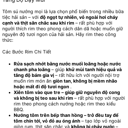
Tôm sú nướng mọi là lựa chọn phổ biến trong nhiều bữa
tiệc hải sản – với
độ ngọt tự nhiên, vỏ ngoài hơi cháy
cạnh và thịt săn chắc sau khi rim
– rất phù hợp với
người thích rim theo phong cách dân dã hoặc muốn giữ
nguyên độ tươi ngon của hải sản. Hãy rim theo công
thức:
Các Bước Rim Chi Tiết
Rửa sạch nhớt bằng nước muối loãng hoặc nước
chanh pha loãng
– giúp
khử mùi tanh hiệu quả và
tăng độ bám gia vị
– rất hữu ích với người nội trợ
muốn rim món ăn
giòn tan, không bị mềm nhão
hoặc mất đi độ tươi ngon
.
Xiên tôm vào que tre – giúp giữ nguyên độ cong
và không bị teo sau khi rim
– rất phù hợp với người
rim theo phong cách nướng hoặc rim theo kiểu
BBQ.
Nướng tôm trên bếp than hồng – trở đều tay để
tôm chín tới, vỏ đỏ au óng ánh
– tạo lớp vỏ ngoài
giòn rụm, thịt săn chắc và
không bị chảy nước
–