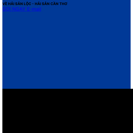
VỀ HẢI SẢN LỘC - HẢI SẢN CẦN THƠ
GỌI NGAY
E-mail