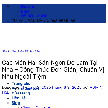
Bỏ
Địa chỉ
qua
Email
nội
05:00 - 21:00
dung
TƯ VẤN BÁN HÀNG: 093.6565.165
Nấu ăn
,
Mẹo Phân Biệt Hải Sản
Các Món Hải Sản Ngon Dễ Làm Tại
Nhà – Công Thức Đơn Giản, Chuẩn Vị
Như Ngoài Tiệm
Trang chủ
Đăng vào
Tháng 6 3, 2025
Tháng 6 3, 2025
bởi
ADMIN
Về Hải Sản Lộc
HSL
Cửa Hàng
Liên Hệ
Blog
Chuyện Công Ty