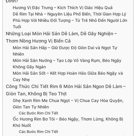
Đình?
Hương Vị Đặc Trưng – Kích Thích Vị Giác Hiệu Quả
Dễ Rim Tại Nhà – Nguyên Liệu Phổ Biến, Thời Gian Hợp Lý
Phù Hợp Với Nhiều Đối Tượng – Từ Trẻ Nhỏ Đến Người Lớn
Tuổi
Những Loại Món Hải Sản Dễ Làm, Dễ Gây Nghiện –
Thơm Nồng Hương Vị Biển Cả
Món Hải Sản Hấp – Giữ Được Độ Giòn Dai và Ngọt Tự
Nhiên
Món Hải Sản Nướng – Tạo Lớp Vỏ Vàng Rụm, Béo Ngậy
Không Gây Ngán
Món Hải Sản Sốt – Kết Hợp Hoàn Hảo Giữa Béo Ngậy và
Cay Nhẹ
Công Thức Chi Tiết Rim 6 Món Hải Sản Ngon Dễ Làm –
Giòn Tan, Không Bị Teo Thịt
Ghẹ Xanh Rim Me Chua Ngọt – Vị Chua Cay Hòa Quyện,
Giòn Tan Tự Nhiên
Các Bước Rim Chi Tiết
Ốc Hương Rim Bơ Tỏi – Béo Ngậy, Thơm Lừng, Không Bị
Khó Nuốt
Các Bước Rim Chi Tiết