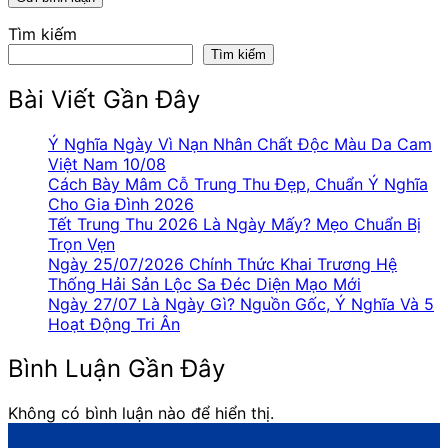
Tìm kiếm
Tìm kiếm
Bài Viết Gần Đây
Ý Nghĩa Ngày Vì Nạn Nhân Chất Độc Màu Da Cam
Việt Nam 10/08
Cách Bày Mâm Cỗ Trung Thu Đẹp, Chuẩn Ý Nghĩa
Cho Gia Đình 2026
Tết Trung Thu 2026 Là Ngày Mấy? Mẹo Chuẩn Bị
Trọn Vẹn
Ngày 25/07/2026 Chính Thức Khai Trương Hệ
Thống Hải Sản Lộc Sa Đéc Diện Mạo Mới
Ngày 27/07 Là Ngày Gì? Nguồn Gốc, Ý Nghĩa Và 5
Hoạt Động Tri Ân
Bình Luận Gần Đây
Không có bình luận nào để hiển thị.