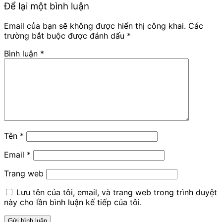
Để lại một bình luận
Email của bạn sẽ không được hiển thị công khai.
Các
trường bắt buộc được đánh dấu
*
Bình luận
*
Tên
*
Email
*
Trang web
Lưu tên của tôi, email, và trang web trong trình duyệt
này cho lần bình luận kế tiếp của tôi.