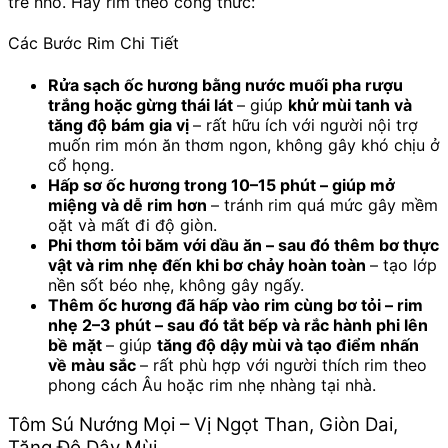
trẻ nhỏ. Hãy rim theo công thức:
Các Bước Rim Chi Tiết
Rửa sạch ốc hương bằng nước muối pha rượu
trắng hoặc gừng thái lát
– giúp
khử mùi tanh và
tăng độ bám gia vị
– rất hữu ích với người nội trợ
muốn rim món ăn thơm ngon, không gây khó chịu ở
cổ họng.
Hấp sơ ốc hương trong 10–15 phút – giúp mở
miệng và dễ rim hơn
– tránh rim quá mức gây mềm
oặt và mất đi độ giòn.
Phi thơm tỏi băm với dầu ăn – sau đó thêm bơ thực
vật và rim nhẹ đến khi bơ chảy hoàn toàn
– tạo lớp
nền sốt béo nhẹ, không gây ngấy.
Thêm ốc hương đã hấp vào rim cùng bơ tỏi – rim
nhẹ 2–3 phút – sau đó tắt bếp và rắc hành phi lên
bề mặt
– giúp
tăng độ dậy mùi và tạo điểm nhấn
về màu sắc
– rất phù hợp với người thích rim theo
phong cách Âu hoặc rim nhẹ nhàng tại nhà.
Tôm Sú Nướng Mọi – Vị Ngọt Than, Giòn Dai,
Tăng Độ Dậy Mùi