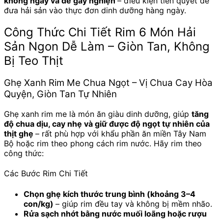
không ngấy và dễ gây nghiện
– điều kiện tiên quyết để
đưa hải sản vào thực đơn dinh dưỡng hàng ngày.
Công Thức Chi Tiết Rim 6 Món Hải
Sản Ngon Dễ Làm – Giòn Tan, Không
Bị Teo Thịt
Ghẹ Xanh Rim Me Chua Ngọt – Vị Chua Cay Hòa
Quyện, Giòn Tan Tự Nhiên
Ghẹ xanh rim me là món ăn giàu dinh dưỡng, giúp
tăng
độ chua dịu, cay nhẹ và giữ được độ ngọt tự nhiên của
thịt ghẹ
– rất phù hợp với khẩu phần ăn miền Tây Nam
Bộ hoặc rim theo phong cách rim nước. Hãy rim theo
công thức:
Các Bước Rim Chi Tiết
Chọn ghẹ kích thước trung bình (khoảng 3–4
con/kg)
– giúp rim đều tay và không bị mềm nhão.
Rửa sạch nhớt bằng nước muối loãng hoặc rượu