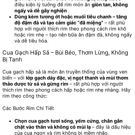
điều kiện lý tưởng để rim món ăn
giòn tan, không
ngấy và dễ gây nghiện
.
Dùng kèm tương ớt hoặc muối tiêu chanh – tăng
độ đậm đà và tạo cảm giác “đã miệng”
– rất phù
hợp với người thích rim theo phong cách rim khô
hoặc rim nhẹ – tạo nên bữa ăn đậm đà, không ngấy
và dễ tiêu hóa.
Cua Gạch Hấp Sả – Bùi Béo, Thơm Lừng, Không
Bị Tanh
Cua gạch hấp sả là món ăn truyền thống của vùng ven
biển – với
lớp gạch dày đặc, vị ngọt thanh và mùi thơm
thảo dược từ sả và gừng rim
– rất phù hợp với người
thích rim theo phong cách hấp hoặc rim nhẹ nhàng. Hãy
rim theo công thức:
Các Bước Rim Chi Tiết
Chọn cua gạch tươi sống, yếm cứng, chân gắn
chặt vào thân và không có mùi lạ
– đây là dấu hiệu
của cua ngon và rim không bị mềm nhão.