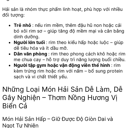
Hải sản là nhóm thực phẩm linh hoạt, phù hợp với nhiều
đối tượng:
Trẻ nhỏ
: nếu rim mềm, thêm đậu hũ non hoặc cải
bó xôi rim sơ – giúp tăng độ mềm mại và cân bằng
dinh dưỡng.
Người lớn tuổi
: rim theo kiểu hấp hoặc luộc – giúp
dễ tiêu hóa và ít dầu mỡ.
Dân văn phòng
: rim theo phong cách khô hoặc rim
me chua cay – hỗ trợ duy trì năng lượng buổi chiều.
Người tập gym hoặc vận động viên thể hình
: rim
kèm trứng rim hoặc rim với nấm – bổ sung protein
sạch và vi chất thiết yếu.
Những Loại Món Hải Sản Dễ Làm, Dễ
Gây Nghiện – Thơm Nồng Hương Vị
Biển Cả
Món Hải Sản Hấp – Giữ Được Độ Giòn Dai và
Ngọt Tự Nhiên