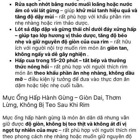
Rửa sạch nhớt bằng nước muối loãng hoặc nước
ấm có vài lát gừng
– giúp
khử mùi tanh hiệu quả và
tăng độ dậy mùi
– rất phù hợp với khẩu phần rim
nhẹ nhàng hoặc rim thảo dược.
Lót sả đập dập và gừng thái chỉ dưới đáy xửng hấp
– giúp tạo lớp hương vị thảo dược, tăng độ béo
nhẹ và giữ nguyên độ giòn của cua rim
– rất hữu
ích với người nội trợ muốn rim món ăn
giòn tan,
không ngấy và dễ gây nghiện
.
Hấp cua trong 15–20 phút – tắt bếp và thưởng
thức nóng hổi
– rất phù hợp với người thích rim
món ăn
theo khẩu phần ăn nhẹ nhàng, không dầu
mỡ
– điều kiện lý tưởng để đưa vào thực đơn ăn
dặm hoặc tiệc nhẹ cuối tuần.
Mực Ống Hấp Hành Gừng – Giòn Dai, Thơm
Lừng, Không Bị Teo Sau Khi Rim
Mực ống hấp hành gừng là món ăn dân dã nhưng vẫn
giữ được
độ giòn, không bị teo thịt và không át đi vị
ngọt tự nhiên của mực
– rất phù hợp với người thích rim
theo phong cách nhẹ nhàng hoặc muốn giữ nguyên độ