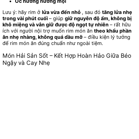
Ốc hương nướng mọi
Lưu ý: hãy rim ở
lửa vừa đến nhỏ
, sau đó
tăng lửa nhẹ
trong vài phút cuối
– giúp
giữ nguyên độ ẩm, không bị
khô miệng và vẫn giữ được độ ngọt tự nhiên
– rất hữu
ích với người nội trợ muốn rim món ăn
theo khẩu phần
ăn nhẹ nhàng, không quá dầu mỡ
– điều kiện lý tưởng
để rim món ăn đúng chuẩn như ngoài tiệm.
Món Hải Sản Sốt – Kết Hợp Hoàn Hảo Giữa Béo
Ngậy và Cay Nhẹ