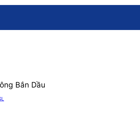
hông Bắn Dầu
SL