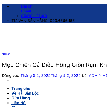
Bỏ
Địa chỉ
qua
Email
nội
05:00 - 21:00
dung
TƯ VẤN BÁN HÀNG: 093.6565.165
Nấu ăn
Mẹo Chiên Cá Diêu Hồng Giòn Rụm K
Đăng vào
Tháng 5 2, 2025
Tháng 5 2, 2025
bởi
ADMIN H
Trang chủ
Về Hải Sản Lộc
Cửa Hàng
Liên Hệ