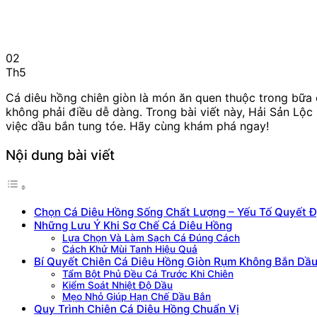
02
Th5
Cá diêu hồng chiên giòn là món ăn quen thuộc trong bữa 
không phải điều dễ dàng. Trong bài viết này, Hải Sản Lộ
việc dầu bắn tung tóe. Hãy cùng khám phá ngay!
Nội dung bài viết
Chọn Cá Diêu Hồng Sống Chất Lượng – Yếu Tố Quyết 
Những Lưu Ý Khi Sơ Chế Cá Diêu Hồng
Lựa Chọn Và Làm Sạch Cá Đúng Cách
Cách Khử Mùi Tanh Hiệu Quả
Bí Quyết Chiên Cá Diêu Hồng Giòn Rụm Không Bắn Dầ
Tẩm Bột Phủ Đều Cá Trước Khi Chiên
Kiểm Soát Nhiệt Độ Dầu
Mẹo Nhỏ Giúp Hạn Chế Dầu Bắn
Quy Trình Chiên Cá Diêu Hồng Chuẩn Vị