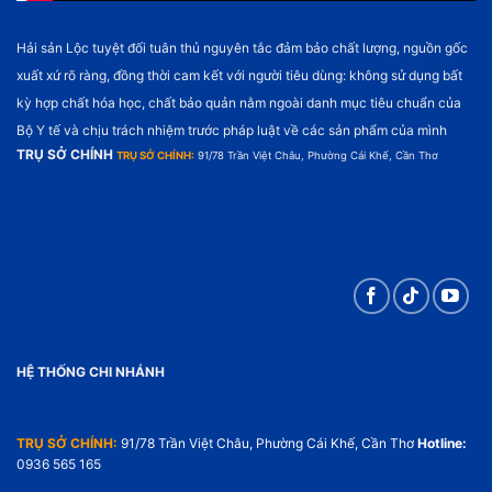
Hải sản Lộc tuyệt đối tuân thủ nguyên tắc đảm bảo chất lượng, nguồn gốc
xuất xứ rõ ràng, đồng thời cam kết với người tiêu dùng: không sử dụng bất
kỳ hợp chất hóa học, chất bảo quản nằm ngoài danh mục tiêu chuẩn của
Bộ Y tế và chịu trách nhiệm trước pháp luật về các sản phẩm của mình
TRỤ SỞ CHÍNH
TRỤ SỞ CHÍNH:
91/78 Trần Việt Châu, Phường Cái Khế, Cần Thơ
HỆ THỐNG CHI NHÁNH
TRỤ SỞ CHÍNH:
91/78 Trần Việt Châu, Phường Cái Khế, Cần Thơ
Hotline:
0936 565 165