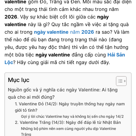
valentine
gồm Đỏ, Trắng và Đen. Mỗi màu sắc đại diện
cho một trạng thái tình cảm khác nhau trong năm
2026
. Vậy sự khác biệt cốt lõi giữa các
ngày
valentine
này là gì? Quy tắc ngầm về việc ai tặng quà
cho ai trong
ngày valentine
năm
2026
ra sao? Và làm
thế nào để dù bạn đang trong trạng thái nào (đang
yêu, được yêu hay độc thân) thì vẫn có thể tận hưởng
một bữa tiệc
ngày valentine
đẳng cấp cùng
Hải Sản
Lộc
? Hãy cùng giải mã chi tiết ngay dưới đây.
Mục lục
Nguồn gốc và ý nghĩa các ngày Valentine: Ai tặng
quà cho ai mới đúng?
1. Valentine Đỏ (14/2): Ngày truyền thống hay ngày nam
giới tỏ tình?
Gợi ý lời chúc Valentine hay và không bị sến cho ngày 14/2
2. Valentine Trắng (14/3): Ngày để đáp lễ từ Nhật Bản
Những bộ phim nên xem cùng người yêu dịp Valentine
Trắng