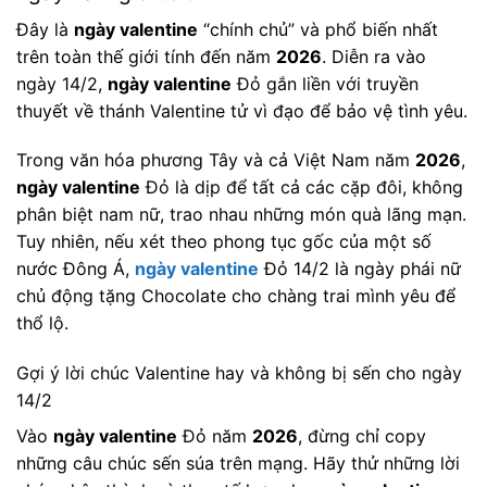
Đây là
ngày valentine
“chính chủ” và phổ biến nhất
trên toàn thế giới tính đến năm
2026
. Diễn ra vào
ngày 14/2,
ngày valentine
Đỏ gắn liền với truyền
thuyết về thánh Valentine tử vì đạo để bảo vệ tình yêu.
Trong văn hóa phương Tây và cả Việt Nam năm
2026
,
ngày valentine
Đỏ là dịp để tất cả các cặp đôi, không
phân biệt nam nữ, trao nhau những món quà lãng mạn.
Tuy nhiên, nếu xét theo phong tục gốc của một số
nước Đông Á,
ngày valentine
Đỏ 14/2 là ngày phái nữ
chủ động tặng Chocolate cho chàng trai mình yêu để
thổ lộ.
Gợi ý lời chúc Valentine hay và không bị sến cho ngày
14/2
Vào
ngày valentine
Đỏ năm
2026
, đừng chỉ copy
những câu chúc sến súa trên mạng. Hãy thử những lời