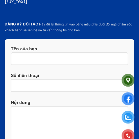
[/ux_text]
ĐĂNG KÝ ĐỐI TÁC
Hãy để lại thông tin vào bảng mẫu phía dưới đội ngũ chăm sóc
khách hàng sẽ liên hệ và tư vấn thông tin cho bạn
Tên của bạn
Số điện thoại
Nội dung