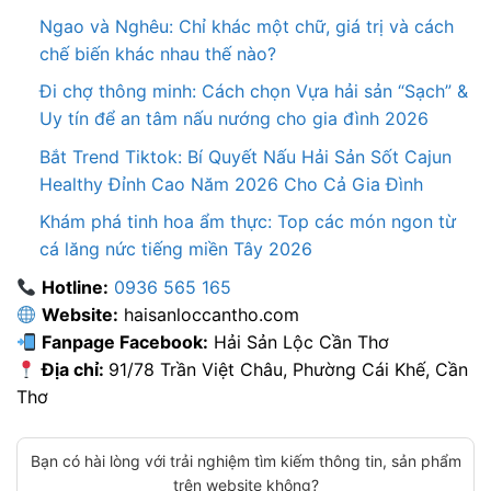
Ngao và Nghêu: Chỉ khác một chữ, giá trị và cách
chế biến khác nhau thế nào?
Đi chợ thông minh: Cách chọn Vựa hải sản “Sạch” &
Uy tín để an tâm nấu nướng cho gia đình 2026
Bắt Trend Tiktok: Bí Quyết Nấu Hải Sản Sốt Cajun
Healthy Đỉnh Cao Năm 2026 Cho Cả Gia Đình
Khám phá tinh hoa ẩm thực: Top các món ngon từ
cá lăng nức tiếng miền Tây 2026
Hotline:
0936 565 165
Website:
haisanloccantho.com
Fanpage Facebook:
Hải Sản Lộc Cần Thơ
Địa chỉ:
91/78 Trần Việt Châu, Phường Cái Khế, Cần
Thơ
Bạn có hài lòng với trải nghiệm tìm kiếm thông tin, sản phẩm
trên website không?