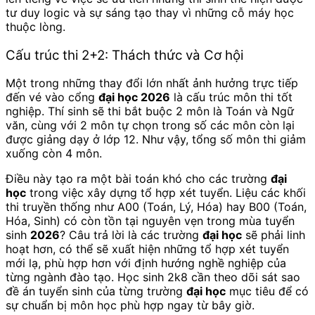
tư duy logic và sự sáng tạo thay vì những cỗ máy học
thuộc lòng.
Cấu trúc thi 2+2: Thách thức và Cơ hội
Một trong những thay đổi lớn nhất ảnh hưởng trực tiếp
đến vé vào cổng
đại học 2026
là cấu trúc môn thi tốt
nghiệp. Thí sinh sẽ thi bắt buộc 2 môn là Toán và Ngữ
văn, cùng với 2 môn tự chọn trong số các môn còn lại
được giảng dạy ở lớp 12. Như vậy, tổng số môn thi giảm
xuống còn 4 môn.
Điều này tạo ra một bài toán khó cho các trường
đại
học
trong việc xây dựng tổ hợp xét tuyển. Liệu các khối
thi truyền thống như A00 (Toán, Lý, Hóa) hay B00 (Toán,
Hóa, Sinh) có còn tồn tại nguyên vẹn trong mùa tuyển
sinh
2026
? Câu trả lời là các trường
đại học
sẽ phải linh
hoạt hơn, có thể sẽ xuất hiện những tổ hợp xét tuyển
mới lạ, phù hợp hơn với định hướng nghề nghiệp của
từng ngành đào tạo. Học sinh 2k8 cần theo dõi sát sao
đề án tuyển sinh của từng trường
đại học
mục tiêu để có
sự chuẩn bị môn học phù hợp ngay từ bây giờ.