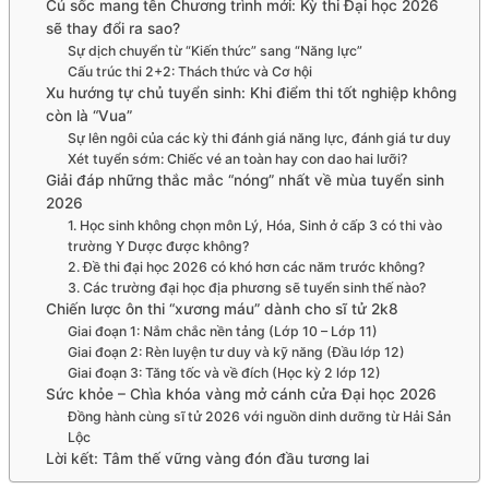
Cú sốc mang tên Chương trình mới: Kỳ thi Đại học 2026
sẽ thay đổi ra sao?
Sự dịch chuyển từ “Kiến thức” sang “Năng lực”
Cấu trúc thi 2+2: Thách thức và Cơ hội
Xu hướng tự chủ tuyển sinh: Khi điểm thi tốt nghiệp không
còn là “Vua”
Sự lên ngôi của các kỳ thi đánh giá năng lực, đánh giá tư duy
Xét tuyển sớm: Chiếc vé an toàn hay con dao hai lưỡi?
Giải đáp những thắc mắc “nóng” nhất về mùa tuyển sinh
2026
1. Học sinh không chọn môn Lý, Hóa, Sinh ở cấp 3 có thi vào
trường Y Dược được không?
2. Đề thi đại học 2026 có khó hơn các năm trước không?
3. Các trường đại học địa phương sẽ tuyển sinh thế nào?
Chiến lược ôn thi “xương máu” dành cho sĩ tử 2k8
Giai đoạn 1: Nắm chắc nền tảng (Lớp 10 – Lớp 11)
Giai đoạn 2: Rèn luyện tư duy và kỹ năng (Đầu lớp 12)
Giai đoạn 3: Tăng tốc và về đích (Học kỳ 2 lớp 12)
Sức khỏe – Chìa khóa vàng mở cánh cửa Đại học 2026
Đồng hành cùng sĩ tử 2026 với nguồn dinh dưỡng từ Hải Sản
Lộc
Lời kết: Tâm thế vững vàng đón đầu tương lai