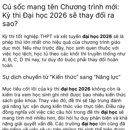
Cú sốc mang tên Chương trình mới:
Kỳ thi Đại học 2026 sẽ thay đổi ra
sao?
Kỳ thi tốt nghiệp THPT và xét tuyển
đại học 2026
sẽ là
phép thử lớn nhất cho hiệu quả của chương trình giáo
dục mới. Nếu như trước đây, học sinh quen thuộc với
việc học lệch, học tủ theo các khối thi truyền thống như
A, B, C, D thì nay, tư duy đó buộc phải thay đổi hoàn
toàn.
Sự dịch chuyển từ “Kiến thức” sang “Năng lực”
Mục tiêu cốt lõi của kỳ thi
đại học 2026
không còn là
kiểm tra xem học sinh ghi nhớ được bao nhiêu kiến thức
sách giáo khoa. Thay vào đó, đề thi sẽ tập trung đánh
giá năng lực vận dụng kiến thức vào thực tiễn. Điều này
đồng nghĩa với việc các câu hỏi trong đề thi
đại học
sẽ
mang tính mở nhiều hơn, đòi hỏi tư duy phản biện và khả
năng giải quyết vấn đề. Các trường
đại học
lớn cũng đã
lên tiếng về việc sẽ ưu tiên những thí sinh thể hiện được