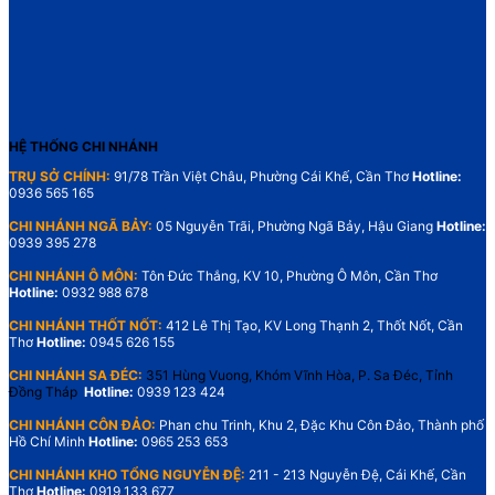
HỆ THỐNG CHI NHÁNH
TRỤ SỞ CHÍNH:
91/78 Trần Việt Châu, Phường Cái Khế, Cần Thơ
Hotline:
0936 565 165
CHI NHÁNH NGÃ BẢY:
05 Nguyễn Trãi, Phường Ngã Bảy, Hậu Giang
Hotline:
0939 395 278
CHI NHÁNH Ô MÔN:
Tôn Đức Thắng, KV 10, Phường Ô Môn, Cần Thơ
Hotline:
0932 988 678
CHI NHÁNH THỐT NỐT:
412 Lê Thị Tạo, KV Long Thạnh 2, Thốt Nốt, Cần
Thơ
Hotline:
0945 626 155
CHI NHÁNH SA ĐÉC:
351 Hùng Vuong, Khóm Vĩnh Hòa, P. Sa Đéc, Tỉnh
Đồng Tháp
Hotline:
0939 123 424
CHI NHÁNH CÔN ĐẢO:
Phan chu Trinh, Khu 2, Đặc Khu Côn Đảo, Thành phố
Hồ Chí Minh
Hotline:
0965 253 653
CHI NHÁNH KHO TỔNG NGUYỄN ĐỆ:
211 - 213 Nguyễn Đệ, Cái Khế, Cần
Thơ
Hotline:
0919 133 677