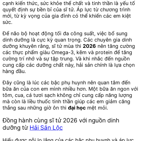
cạnh kiến thức, sức khỏe thể chất và tinh thần là yếu tố
quyết định sự bền bỉ của sĩ tử. Áp lực từ chương trình
mới, từ kỳ vọng của gia đình có thể khiến các em kiệt
sức.
Để não bộ hoạt động tối đa công suất, việc bổ sung
dinh dưỡng là cực kỳ quan trọng. Các chuyên gia dinh
dưỡng khuyên rằng, sĩ tử mùa thi
2026
nên tăng cường
các thực phẩm giàu Omega-3, kẽm và protein để tăng
cường trí nhớ và sự tập trung. Và khi nhắc đến nguồn
cung cấp các dưỡng chất này, hải sản chính là lựa chọn
hàng đầu.
Đây cũng là lúc các bậc phụ huynh nên quan tâm đến
bữa ăn của con em mình nhiều hơn. Một bữa ăn ngon với
tôm, cua, cá tươi sạch không chỉ cung cấp năng lượng
mà còn là liều thuốc tinh thần giúp các em giảm căng
thẳng sau những giờ ôn thi
đại học
mệt mỏi.
Đồng hành cùng sĩ tử 2026 với nguồn dinh
dưỡng từ
Hải Sản Lộc
Hiểu được nỗi lo lắng của các bậc phụ huynh và áp lực