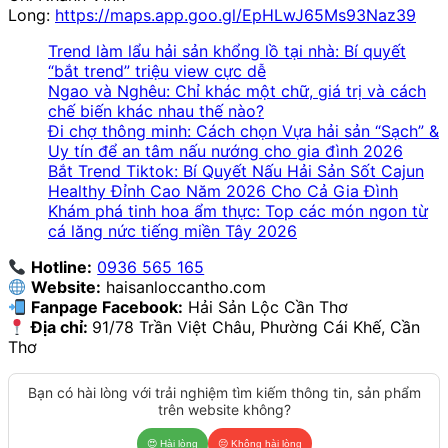
Long:
https://maps.app.goo.gl/EpHLwJ65Ms93Naz39
Trend làm lẩu hải sản khổng lồ tại nhà: Bí quyết
“bắt trend” triệu view cực dễ
Ngao và Nghêu: Chỉ khác một chữ, giá trị và cách
chế biến khác nhau thế nào?
Đi chợ thông minh: Cách chọn Vựa hải sản “Sạch” &
Uy tín để an tâm nấu nướng cho gia đình 2026
Bắt Trend Tiktok: Bí Quyết Nấu Hải Sản Sốt Cajun
Healthy Đỉnh Cao Năm 2026 Cho Cả Gia Đình
Khám phá tinh hoa ẩm thực: Top các món ngon từ
cá lăng nức tiếng miền Tây 2026
Hotline:
0936 565 165
Website:
haisanloccantho.com
Fanpage Facebook:
Hải Sản Lộc Cần Thơ
Địa chỉ:
91/78 Trần Việt Châu, Phường Cái Khế, Cần
Thơ
Bạn có hài lòng với trải nghiệm tìm kiếm thông tin, sản phẩm
trên website không?
😍
Hài lòng
😔
Không hài lòng