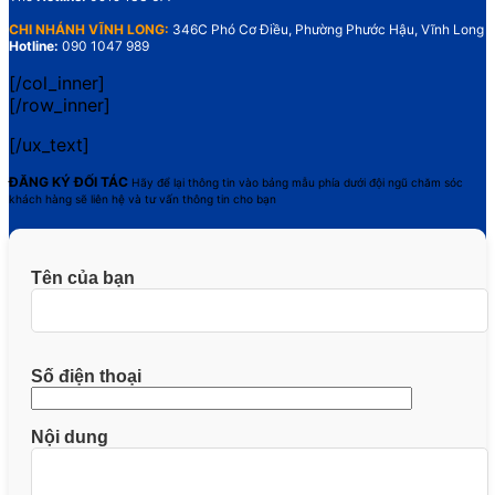
CHI NHÁNH VĨNH LONG:
346C Phó Cơ Điều, Phường Phước Hậu, Vĩnh Long
Hotline:
090 1047 989
[/col_inner]
[/row_inner]
[/ux_text]
ĐĂNG KÝ ĐỐI TÁC
Hãy để lại thông tin vào bảng mẫu phía dưới đội ngũ chăm sóc
khách hàng sẽ liên hệ và tư vấn thông tin cho bạn
Tên của bạn
Số điện thoại
Nội dung