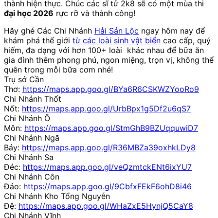
thành hiện thực. Chúc các sĩ tử 2k8 sẽ có một mùa thi
đại học 2026
rực rỡ và thành công!
Hãy ghé Các Chi Nhánh
Hải Sản Lộc
ngay hôm nay để
khám phá thế giới
từ các loài sinh vật biển
cao cấp, quý
hiếm, đa dạng với hơn 100+ loài khác nhau để bữa ăn
gia đình thêm phong phú, ngon miệng, trọn vị, không thể
quên trong mỗi bữa cơm nhé!
Trụ sở Cần
Thơ:
https://maps.app.goo.gl/BYa6R6CSKWZYooRo9
Chi Nhánh Thốt
Nốt:
https://maps.app.goo.gl/UrbBpx1g5Df2u6qS7
Chi Nhánh Ô
Môn:
https://maps.app.goo.gl/StmGhB9BZUqquwiD7
Chi Nhánh Ngã
Bảy:
https://maps.app.goo.gl/R36MBZa39oxhkLDy8
Chi Nhánh Sa
Đéc:
https://maps.app.goo.gl/veQzmtckENt6ixYU7
Chi Nhánh Côn
Đảo:
https://maps.app.goo.gl/9CbfxFEkF6ohD8i46
Chi Nhánh Kho Tổng Nguyễn
Đệ:
https://maps.app.goo.gl/WHaZxE5HynjQ5CaY8
Chi Nhánh Vĩnh