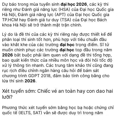
Dự báo trong mùa tuyển sinh
đại học 2026
, các kỳ thi
riêng như Đánh giá năng lực (HSA) của Đại học Quốc gia
Hà Nội, Đánh giá năng lực (APT) của Đại học Quốc gia
TP.HCM hay Đánh giá tư duy (TSA) của Đại học Bách
khoa Hà Nội sẽ trở thành mặt trận chính.
Lý do là đề thi của các kỳ thi riêng này được thiết kế để
phân loại thí sinh tốt hơn, phù hợp với tiêu chuẩn đầu
vào khắt khe của các trường
đại học
trọng điểm. Sĩ tử
muốn chinh phục các trường
đại học
top đầu trong năm
2026
bắt buộc phải làm quen với dạng đề thi tổng hợp,
bao quát kiến thức của nhiều môn học và đòi hỏi tốc độ
xử lý thông tin nhanh. Các trung tâm khảo thí cũng đang
rục rịch điều chỉnh ngân hàng câu hỏi để bám sát
chương trình GDPT 2018, đảm bảo tính công bằng cho
lứa thí sinh
2026
.
Xét tuyển sớm: Chiếc vé an toàn hay con dao hai
lưỡi?
Phương thức xét tuyển sớm bằng học bạ hoặc chứng chỉ
quốc tế (IELTS, SAT) vẫn sẽ được duy trì trong năm