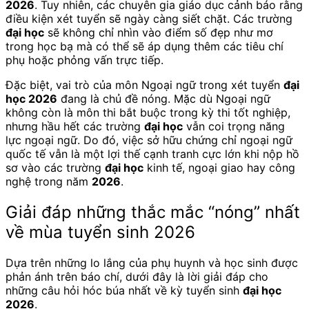
2026
. Tuy nhiên, các chuyên gia giáo dục cảnh báo rằng
điều kiện xét tuyển sẽ ngày càng siết chặt. Các trường
đại học
sẽ không chỉ nhìn vào điểm số đẹp như mơ
trong học bạ mà có thể sẽ áp dụng thêm các tiêu chí
phụ hoặc phỏng vấn trực tiếp.
Đặc biệt, vai trò của môn Ngoại ngữ trong xét tuyển
đại
học 2026
đang là chủ đề nóng. Mặc dù Ngoại ngữ
không còn là môn thi bắt buộc trong kỳ thi tốt nghiệp,
nhưng hầu hết các trường
đại học
vẫn coi trọng năng
lực ngoại ngữ. Do đó, việc sở hữu chứng chỉ ngoại ngữ
quốc tế vẫn là một lợi thế cạnh tranh cực lớn khi nộp hồ
sơ vào các trường
đại học
kinh tế, ngoại giao hay công
nghệ trong năm
2026
.
Giải đáp những thắc mắc “nóng” nhất
về mùa tuyển sinh 2026
Dựa trên những lo lắng của phụ huynh và học sinh được
phản ánh trên báo chí, dưới đây là lời giải đáp cho
những câu hỏi hóc búa nhất về kỳ tuyển sinh
đại học
2026
.