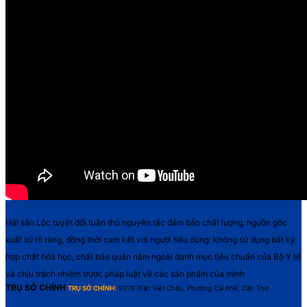
Hải sản Lộc tuyệt đối tuân thủ nguyên tắc đảm bảo chất lượng, nguồn gốc
xuất xứ rõ ràng, đồng thời cam kết với người tiêu dùng: không sử dụng bất kỳ
hợp chất hóa học, chất bảo quản nằm ngoài danh mục tiêu chuẩn của Bộ Y tế
và chịu trách nhiệm trước pháp luật về các sản phẩm của mình
TRỤ SỞ CHÍNH
TRỤ SỞ CHÍNH:
91/78 Trần Việt Châu, Phường Cái Khế, Cần Thơ