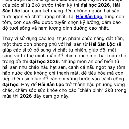
của các sĩ tử 2k8 trước thềm kỳ thi
đại học 2026
,
Hải
Sản Lộc
luôn cam kết mang đến những nguồn hải sản
tươi ngon và chất lượng nhất. Tại
Hải Sản Lộc
, từng con
tôm, con cua đều được tuyển chọn kỹ lưỡng, đảm bảo
độ tươi sống và hàm lượng dinh dưỡng cao nhất.
Thay vì sử dụng các loại thực phẩm chức năng đắt tiền,
một thực đơn phong phú với hải sản từ
Hải Sản Lộc
sẽ
giúp các sĩ tử bổ sung vi chất tự nhiên, giúp đôi mắt
sáng và trí tuệ minh mẫn để chinh phục mọi bài toán khó
trong đề thi
đại học 2026
. Những món ăn chế biến từ
hải sản như cháo hàu hạt sen, canh cá nấu ngót hay tôm
hấp nước dừa không chỉ thanh mát, dễ tiêu hóa mà còn
tiếp thêm sinh lực để các em vững bước vào cánh cổng
đại học
. Hãy để
Hải Sản Lộc
trở thành hậu phương vững
chắc, chăm sóc sức khỏe cho các “chiến binh” 2k8 trong
mùa thi
2026
đầy cam go này.