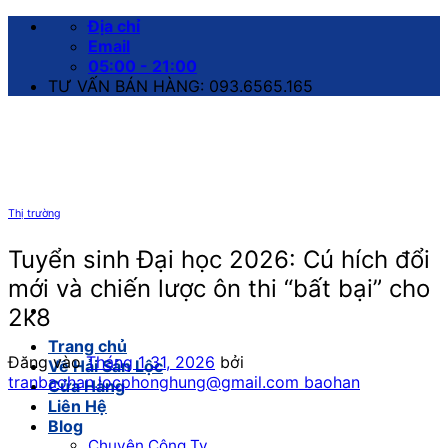
Bỏ
Địa chỉ
qua
Email
nội
05:00 - 21:00
dung
TƯ VẤN BÁN HÀNG: 093.6565.165
Thị trường
Tuyển sinh Đại học 2026: Cú hích đổi
mới và chiến lược ôn thi “bất bại” cho
2k8
Trang chủ
Đăng vào
Tháng 1 31, 2026
bởi
Về Hải Sản Lộc
tranbaohan.locphonghung@gmail.com baohan
Cửa Hàng
Liên Hệ
Blog
Chuyện Công Ty