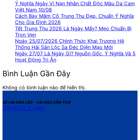
Ý Nghĩa Ngày Vì Nạn Nhân Chất Độc Màu Da Cam
Việt Nam 10/08
Cách Bày Mâm Cỗ Trung Thu Đẹp, Chuẩn Ý Nghĩa
Cho Gia Đình 2026
Tết Trung Thu 2026 Là Ngày Mấy? Mẹo Chuẩn Bị
Trọn Vẹn
Ngày 25/07/2026 Chính Thức Khai Trương Hệ
Thống Hải Sản Lộc Sa Đéc Diện Mạo Mới
Ngày 27/07 Là Ngày Gì? Nguồn Gốc, Ý Nghĩa Và 5
Hoạt Động Tri Ân
Bình Luận Gần Đây
Không có bình luận nào để hiển thị.
VỀ HẢI SẢN LỘC - HẢI SẢN CẦN THƠ
GỌI NGAY
E-mail