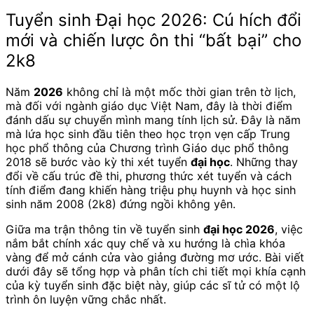
Tuyển sinh Đại học 2026: Cú hích đổi
mới và chiến lược ôn thi “bất bại” cho
2k8
Năm
2026
không chỉ là một mốc thời gian trên tờ lịch,
mà đối với ngành giáo dục Việt Nam, đây là thời điểm
đánh dấu sự chuyển mình mang tính lịch sử. Đây là năm
mà lứa học sinh đầu tiên theo học trọn vẹn cấp Trung
học phổ thông của Chương trình Giáo dục phổ thông
2018 sẽ bước vào kỳ thi xét tuyển
đại học
. Những thay
đổi về cấu trúc đề thi, phương thức xét tuyển và cách
tính điểm đang khiến hàng triệu phụ huynh và học sinh
sinh năm 2008 (2k8) đứng ngồi không yên.
Giữa ma trận thông tin về tuyển sinh
đại học 2026
, việc
nắm bắt chính xác quy chế và xu hướng là chìa khóa
vàng để mở cánh cửa vào giảng đường mơ ước. Bài viết
dưới đây sẽ tổng hợp và phân tích chi tiết mọi khía cạnh
của kỳ tuyển sinh đặc biệt này, giúp các sĩ tử có một lộ
trình ôn luyện vững chắc nhất.