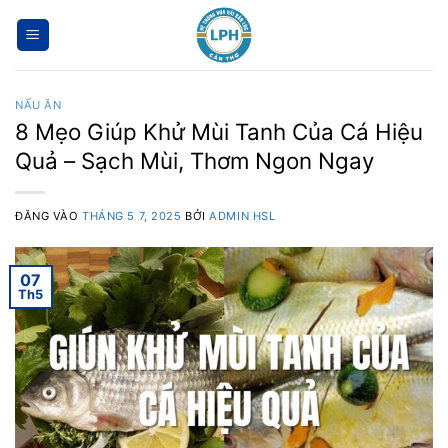
Bỏ
qua
nội
dung
NẤU ĂN
8 Mẹo Giúp Khử Mùi Tanh Của Cá Hiệu
Quả – Sạch Mùi, Thơm Ngon Ngay
ĐĂNG VÀO
THÁNG 5 7, 2025
BỞI
ADMIN HSL
07
Th5