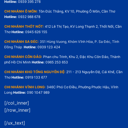
Hotline:
0939 395 278
CHI NHÁNH Ô MÔN:
Tôn Đức Thắng, KV 10, Phường Ô Môn, Cần Thơ
Hotline:
0932 988 678
CHI NHÁNH THỐT NỐT:
412 Lê Thị Tạo, KV Long Thạnh 2, Thốt Nốt, Cần
Thơ
Hotline:
0945 626 155
CHI NHÁNH SA ĐÉC:
351 Hùng Vuong, Khóm Vĩnh Hòa, P. Sa Đéc, Tỉnh
Đồng Tháp
Hotline:
0939 123 424
CHI NHÁNH CÔN ĐẢO:
Phan chu Trinh, Khu 2, Đặc Khu Côn Đảo, Thành
phố Hồ Chí Minh
Hotline:
0965 253 653
CHI NHÁNH KHO TỔNG NGUYỄN ĐỆ:
211 - 213 Nguyễn Đệ, Cái Khế, Cần
Thơ
Hotline:
0919 133 677
CHI NHÁNH VĨNH LONG:
346C Phó Cơ Điều, Phường Phước Hậu, Vĩnh
Long
Hotline:
090 1047 989
[/col_inner]
[/row_inner]
[/ux_text]