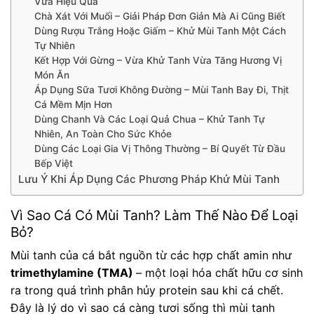
Vừa Hiệu Quả
Chà Xát Với Muối – Giải Pháp Đơn Giản Mà Ai Cũng Biết
Dùng Rượu Trắng Hoặc Giấm – Khử Mùi Tanh Một Cách
Tự Nhiên
Kết Hợp Với Gừng – Vừa Khử Tanh Vừa Tăng Hương Vị
Món Ăn
Áp Dụng Sữa Tươi Không Đường – Mùi Tanh Bay Đi, Thịt
Cá Mềm Mịn Hơn
Dùng Chanh Và Các Loại Quả Chua – Khử Tanh Tự
Nhiên, An Toàn Cho Sức Khỏe
Dùng Các Loại Gia Vị Thông Thường – Bí Quyết Từ Đầu
Bếp Việt
Lưu Ý Khi Áp Dụng Các Phương Pháp Khử Mùi Tanh
Vì Sao Cá Có Mùi Tanh? Làm Thế Nào Để Loại
Bỏ?
Mùi tanh của cá bắt nguồn từ các hợp chất amin như
trimethylamine (TMA)
– một loại hóa chất hữu cơ sinh
ra trong quá trình phân hủy protein sau khi cá chết.
Đây là lý do vì sao cá càng tươi sống thì mùi tanh