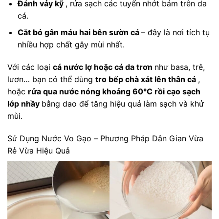
Đánh vảy kỹ
, rửa sạch các tuyến nhớt bám trên da
cá.
Cắt bỏ gân máu hai bên sườn cá
– đây là nơi tích tụ
nhiều hợp chất gây mùi nhất.
Với các loại
cá nước lợ hoặc cá da trơn
như basa, trê,
lươn… bạn có thể dùng
tro bếp chà xát lên thân cá
,
hoặc
rửa qua nước nóng khoảng 60°C rồi cạo sạch
lớp nhầy
bằng dao để tăng hiệu quả làm sạch và khử
mùi.
Sử Dụng Nước Vo Gạo – Phương Pháp Dân Gian Vừa
Rẻ Vừa Hiệu Quả