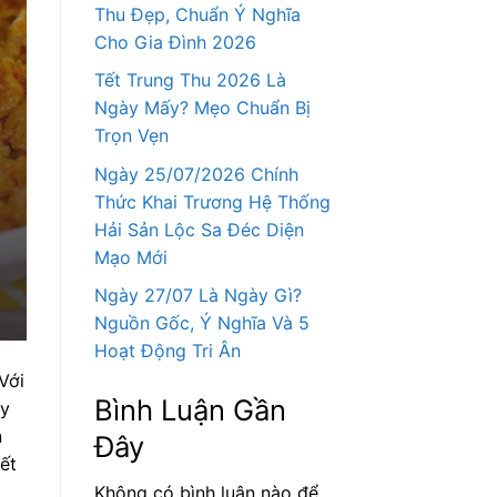
Thu Đẹp, Chuẩn Ý Nghĩa
Cho Gia Đình 2026
Tết Trung Thu 2026 Là
Ngày Mấy? Mẹo Chuẩn Bị
Trọn Vẹn
Ngày 25/07/2026 Chính
Thức Khai Trương Hệ Thống
Hải Sản Lộc Sa Đéc Diện
Mạo Mới
Ngày 27/07 Là Ngày Gì?
Nguồn Gốc, Ý Nghĩa Và 5
Hoạt Động Tri Ân
Với
Bình Luận Gần
ây
n
Đây
iết
Không có bình luận nào để