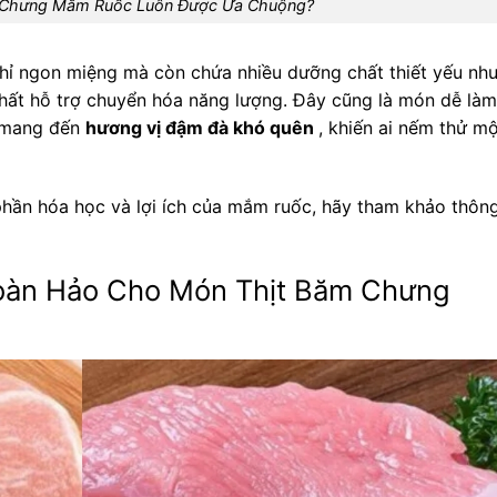
m Chưng Mắm Ruốc Luôn Được Ưa Chuộng?
ỉ ngon miệng mà còn chứa nhiều dưỡng chất thiết yếu nh
chất hỗ trợ chuyển hóa năng lượng. Đây cũng là món dễ làm,
i mang đến
hương vị đậm đà khó quên
, khiến ai nếm thử m
hần hóa học và lợi ích của mắm ruốc, hãy tham khảo thôn
oàn Hảo Cho Món Thịt Băm Chưng