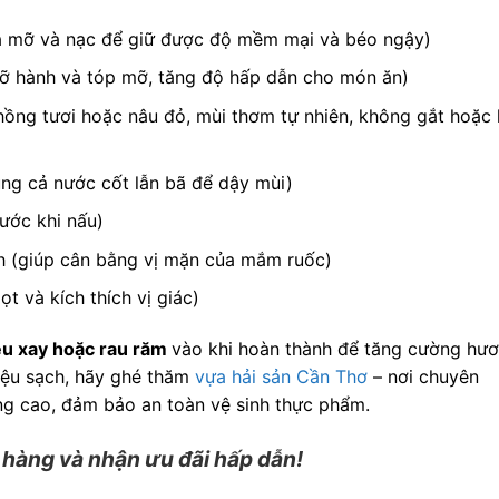
ó cả mỡ và nạc để giữ được độ mềm mại và béo ngậy)
mỡ hành và tóp mỡ, tăng độ hấp dẫn cho món ăn)
hồng tươi hoặc nâu đỏ, mùi thơm tự nhiên, không gắt hoặc 
ùng cả nước cốt lẫn bã để dậy mùi)
rước khi nấu)
h (giúp cân bằng vị mặn của mắm ruốc)
t và kích thích vị giác)
iêu xay hoặc rau răm
vào khi hoàn thành để tăng cường hư
liệu sạch, hãy ghé thăm
vựa hải sản Cần Thơ
– nơi chuyên
g cao, đảm bảo an toàn vệ sinh thực phẩm.
 hàng và nhận ưu đãi hấp dẫn!