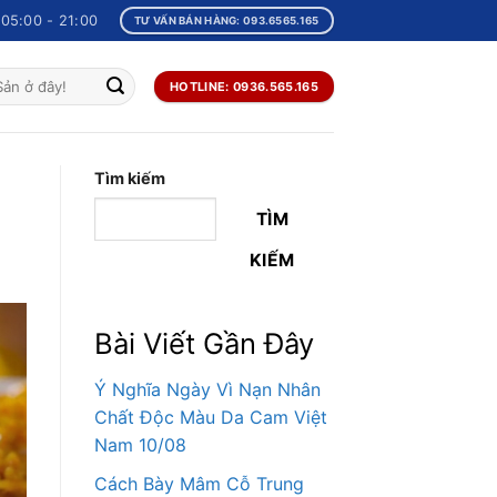
05:00 - 21:00
TƯ VẤN BÁN HÀNG: 093.6565.165
HOTLINE: 0936.565.165
Tìm kiếm
TÌM
KIẾM
Bài Viết Gần Đây
Ý Nghĩa Ngày Vì Nạn Nhân
Chất Độc Màu Da Cam Việt
Nam 10/08
Cách Bày Mâm Cỗ Trung