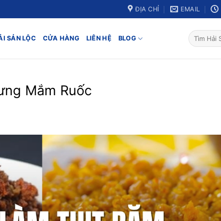
ĐỊA CHỈ
EMAIL
ẢI SẢN LỘC
CỬA HÀNG
LIÊN HỆ
BLOG
hưng Mắm Ruốc