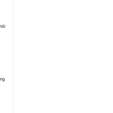
hôi
ơng