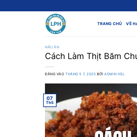
Bỏ
qua
nội
TRANG CHỦ
VỀ H
dung
NẤU ĂN
Cách Làm Thịt Băm C
ĐĂNG VÀO
THÁNG 5 7, 2025
BỞI
ADMIN HSL
07
Th5