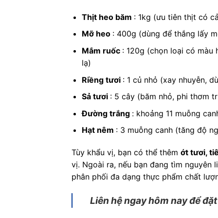
Thịt heo băm
: 1kg (ưu tiên thịt c
Mỡ heo
: 400g (dùng để thắng lấy 
Mắm ruốc
: 120g (chọn loại có màu 
lạ)
Riềng tươi
: 1 củ nhỏ (xay nhuyễn, d
Sả tươi
: 5 cây (băm nhỏ, phi thơm t
Đường trắng
: khoảng 11 muỗng can
Hạt nêm
: 3 muỗng canh (tăng độ ngọ
Tùy khẩu vị, bạn có thể thêm
ớt tươi, t
vị. Ngoài ra, nếu bạn đang tìm nguyên 
phân phối đa dạng thực phẩm chất lượn
Liên hệ ngay hôm nay để đặt