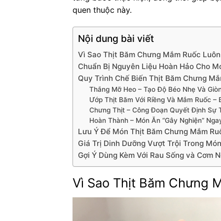
quen thuộc này.
Nội dung bài viết
Vì Sao Thịt Băm Chưng Mắm Ruốc Luô
Chuẩn Bị Nguyên Liệu Hoàn Hảo Cho 
Quy Trình Chế Biến Thịt Băm Chưng Mắm
Thắng Mỡ Heo – Tạo Độ Béo Nhẹ Và Giò
Ướp Thịt Băm Với Riềng Và Mắm Ruốc – 
Chưng Thịt – Công Đoạn Quyết Định Sự
Hoàn Thành – Món Ăn “Gây Nghiện” Ngay
Lưu Ý Để Món Thịt Băm Chưng Mắm Ru
Giá Trị Dinh Dưỡng Vượt Trội Trong M
Gợi Ý Dùng Kèm Với Rau Sống và Cơm 
Vì Sao Thịt Băm Chưng