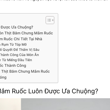
n Được Ưa Chuộng?
Món Thịt Băm Chưng Mắm Ruốc
 Ruốc Chi Tiết Tại Nhà
n Rụm Từ Tóp Mỡ
Bí Quyết Để Thấm Vị Sâu
 Thành Công Của Món Ăn
 Từ Miếng Đầu Tiên
ốc Thành Công
ón Thịt Băm Chưng Mắm Ruốc
Nóng
 Mắm Ruốc Luôn Được Ưa Chuộng?