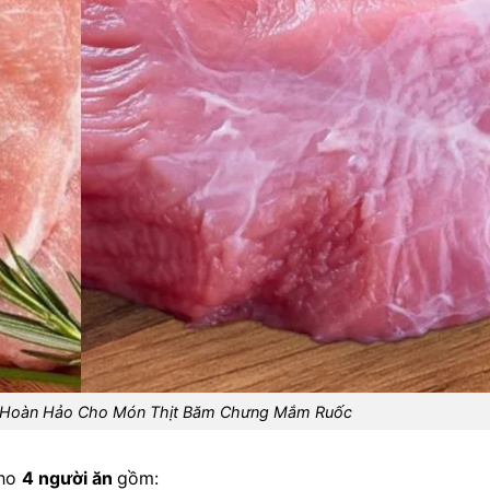
u Hoàn Hảo Cho Món Thịt Băm Chưng Mắm Ruốc
cho
4 người ăn
gồm: