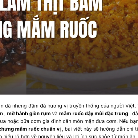
 dã nhưng đậm đà hương vị truyền thống của người Việt. 
ềm
,
mỡ hành giòn rụm
và
mắm ruốc dậy mùi đặc trưng
, đ
 mưa hoặc bữa cơm gia đình cần món mặn đưa cơm. Nếu bạ
 chưng mắm ruốc chuẩn vị
, bài viết này sẽ hướng dẫn chi t
 hiểu rõ hơn về nguyên liệu và lợi ích sức khỏe từ món ăn