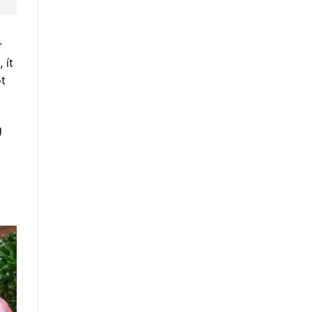
ư
 ít
ột
g